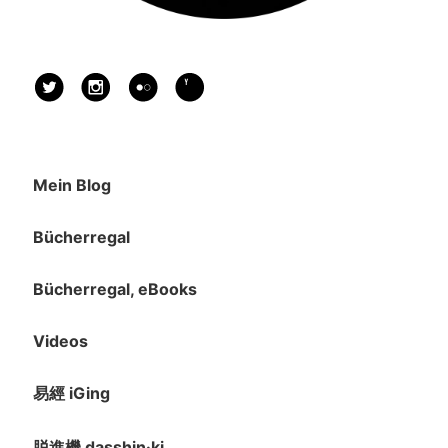
Mein Blog
Bücherregal
Bücherregal, eBooks
Videos
易經 iGing
脱進機 dasshin·ki