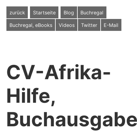
zurück
Startseite
Blog
Buchregal
Buchregal, eBooks
Videos
Twitter
E-Mail
CV-Afrika-
Hilfe,
Buchausgab